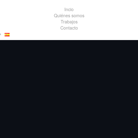
Incio
Quiénes somos
Trabajos
Contacto
INTERIORISMO
Eugenia
Vilalta
peluquerí
a