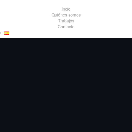
Incio
Quiénes somos
Trabajos
Contacto
GRÁFICA
Asociació
n Vivir el
Valledor